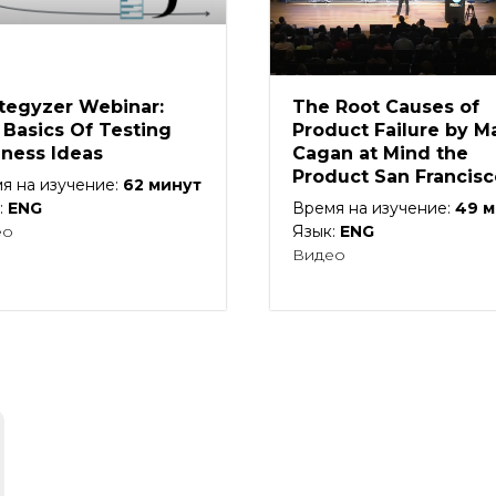
ategyzer Webinar:
The Root Causes of
 Basics Of Testing
Product Failure by M
iness Ideas
Cagan at Mind the
Product San Francisc
я на изучение:
62
минут
:
ENG
Время на изучение:
49
м
ео
Язык:
ENG
Видео